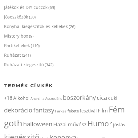
Játékok és DIY cuccok
(69)
Jóseszközök
(30)
Konyhai kiegészítők és kellékek
(26)
Mistery box
(9)
Partikellékek
(110)
Ruházat
(241)
Ruházati kiegészítő
(342)
TERMÉK CÍMKÉK
boszorkány
cica
+18
cuki
Alkohol
Anarchia
Asszociális
Fém
dekorácio
fantasy
Film
fesztivál
fekete
Farkas
goth
Humor
halloween
Hazai művész
jóslás
kiegészitő
koponya