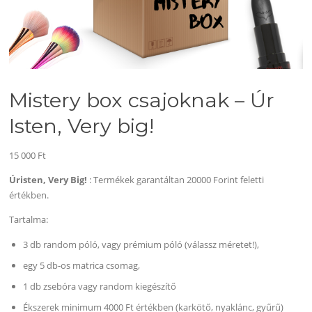
Mistery box csajoknak – Úr
Isten, Very big!
15 000
Ft
Úristen, Very Big!
: Termékek garantáltan 20000 Forint feletti
értékben.
Tartalma:
3 db random póló, vagy prémium póló (válassz méretet!),
egy 5 db-os matrica csomag,
1 db zsebóra vagy random kiegészítő
Ékszerek minimum 4000 Ft értékben (karkötő, nyaklánc, gyűrű)