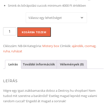
Smink és bőrápolási cuccok minimum 4000 Ft értékben
MÉRET
Mistery
KOSÁRBA TESZEM
box
csajoknak
-
Cikkszám:
NB-04
Kategória:
Mistery box
Címkék:
ajándék
,
csomag
,
Úr
ruha
,
ruházat
Isten,
Very
Leírás
További információk
Vélemények (0)
big!
mennyiség
LEÍRÁS
Végre egy igazi zsákbamacska doboz a Destroy.hu shopban! Nem
tudod mit szeretne a barátnőd? Esetleg magad lepnéd meg valami
random cuccal? Engedd át magad a sorsnak!