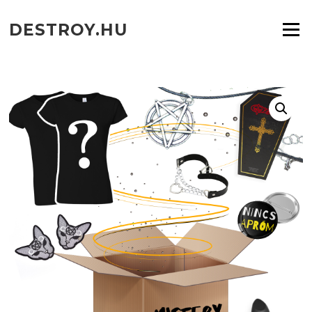
Ugrás
a
DESTROY.HU
Menü
tartalomra