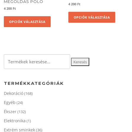
MEGOLDAS POLO
4 200
Ft
4 200
Ft
Ennek
Ennek
OPCIÓK VÁLASZTÁSA
a
OPCIÓK VÁLASZTÁSA
a
termékne
terméknek
több
több
variációja
variációja
van.
van.
A
A
változato
Keresés
változatok
Keresés
a
a
a
termékol
következőre:
termékoldalon
választha
választhatók
ki
TERMÉKKATEGÓRIÁK
ki
Dekoráció
(168)
Egyéb
(24)
Ékszer
(132)
Elektronika
(1)
Extrém sminkek
(36)