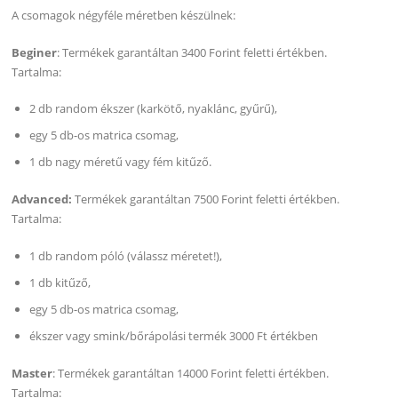
A csomagok négyféle méretben készülnek:
Beginer
: Termékek garantáltan 3400 Forint feletti értékben.
Tartalma:
2 db random ékszer (karkötő, nyaklánc, gyűrű),
egy 5 db-os matrica csomag,
1 db nagy méretű vagy fém kitűző.
Advanced:
Termékek garantáltan 7500 Forint feletti értékben.
Tartalma:
1 db random póló (válassz méretet!),
1 db kitűző,
egy 5 db-os matrica csomag,
ékszer vagy smink/bőrápolási termék 3000 Ft értékben
Master
: Termékek garantáltan 14000 Forint feletti értékben.
Tartalma: