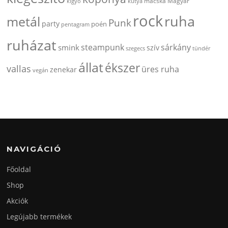
kigyó
kutya
macska
Magyar
rock
ruha
metál
Punk
party
poén
pentagram
ruházat
steampunk
sárkány
smink
szív
szegecs
tündér
állat
ékszer
vallas
üres ruha
zenekar
vegán
NAVIGÁCIÓ
Főoldal
Shop
Akciók
Legújabb termékek