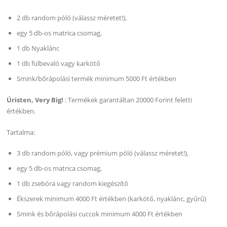
2 db random póló (válassz méretet!),
egy 5 db-os matrica csomag,
1 db Nyaklánc
1 db fülbevaló vagy karkötő
Smink/bőrápolási termék minimum 5000 Ft értékben
Úristen, Very Big!
: Termékek garantáltan 20000 Forint feletti
értékben.
Tartalma:
3 db random póló, vagy prémium póló (válassz méretet!),
egy 5 db-os matrica csomag,
1 db zsebóra vagy random kiegészítő
Ékszerek minimum 4000 Ft értékben (karkötő, nyaklánc, gyűrű)
Smink és bőrápolási cuccok minimum 4000 Ft értékben