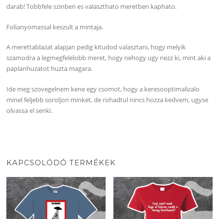
darab! Tobbfele szinben es valaszthato meretben kaphato.
Folianyomassal keszult a mintaja.
A merettablazat alapjan pedig kitudod valasztani, hogy melyik
szamodra a legmegfelelobb meret, hogy nehogy ugy nezz ki, mint aki a
paplanhuzatot huzta magara.
Ide meg szovegelnem kene egy csomot, hogy a keresooptimalizalo
minel feljebb soroljon minket, de rohadtul nincs hozza kedvem, ugyse
olvassa el senki.
KAPCSOLÓDÓ TERMÉKEK