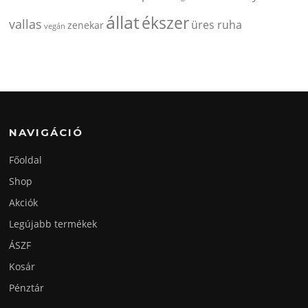
állat
ékszer
vallas
üres ruha
zenekar
vegán
NAVIGÁCIÓ
Főoldal
Shop
Akciók
Legújabb termékek
ÁSZF
Kosár
Pénztár