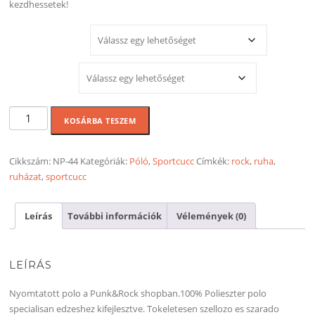
kezdhessetek!
MÉRET
SZÍNEK
Pogora
KOSÁRBA TESZEM
gyurok
sport
polo
Cikkszám:
NP-44
Kategóriák:
Póló
,
Sportcucc
Címkék:
rock
,
ruha
,
mennyiség
ruházat
,
sportcucc
Leírás
További információk
Vélemények (0)
LEÍRÁS
Nyomtatott polo a Punk&Rock shopban.100% Polieszter polo
specialisan edzeshez kifejlesztve. Tokeletesen szellozo es szarado