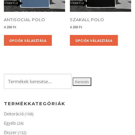
ki
ANTISOCIAL POLO
SZAKALL POLO
4 200
Ft
4 200
Ft
Ennek
Ennek
OPCIÓK VÁLASZTÁSA
OPCIÓK VÁLASZTÁSA
a
a
terméknek
termékne
több
több
variációja
variációja
van.
van.
A
A
Keresés
változatok
változato
Keresés
a
a
a
következőre:
termékoldalon
termékol
választhatók
választha
TERMÉKKATEGÓRIÁK
ki
ki
Dekoráció
(168)
Egyéb
(24)
Ékszer
(132)