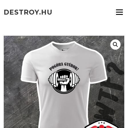
Ugrás
a
DESTROY.HU
Menü
tartalomra