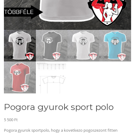
Pogora gyurok sport polo
5 500
Ft
Pogora gyurok sportpolo, hogy a kovetkezo pogoszezont fitten