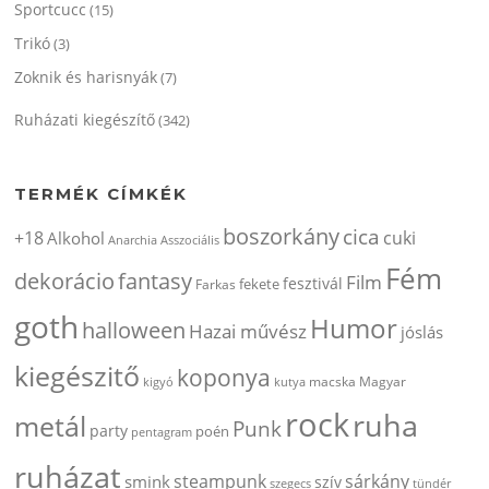
Sportcucc
(15)
Trikó
(3)
Zoknik és harisnyák
(7)
Ruházati kiegészítő
(342)
TERMÉK CÍMKÉK
boszorkány
cica
+18
cuki
Alkohol
Anarchia
Asszociális
Fém
dekorácio
fantasy
Film
fesztivál
fekete
Farkas
goth
Humor
halloween
Hazai művész
jóslás
kiegészitő
koponya
kigyó
kutya
macska
Magyar
rock
ruha
metál
Punk
party
poén
pentagram
ruházat
steampunk
sárkány
smink
szív
szegecs
tündér