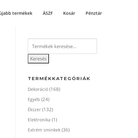
újabb termékek
ÁSZF
Kosár
Pénztár
Keresés
a
következőre:
Keresés
TERMÉKKATEGÓRIÁK
(168)
Dekoráció
(24)
Egyéb
(132)
Ékszer
(1)
Elektronika
(36)
Extrém sminkek