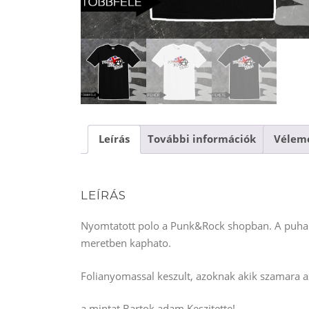
Leírás
További információk
Vélemé
LEÍRÁS
Nyomtatott polo a Punk&Rock shopban. A puha p
meretben kaphato.
Folianyomassal keszult, azoknak akik szamara az
a mintat Bartok adam Keszitette!