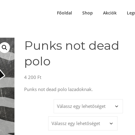
Főoldal
Shop
Akciók
Leg
Punks not dead
polo
4 200
Ft
Punks not dead polo lazadoknak.
MÉRET
SZÍNEK