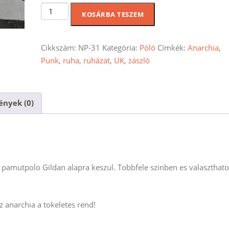
Punks
KOSÁRBA TESZEM
not
dead
polo
Cikkszám:
NP-31
Kategória:
Póló
Címkék:
Anarchia
,
mennyiség
Punk
,
ruha
,
ruházat
,
UK
,
zászló
nyek (0)
amutpolo Gildan alapra keszul. Tobbfele szinben es valaszthato
 anarchia a tokeletes rend!