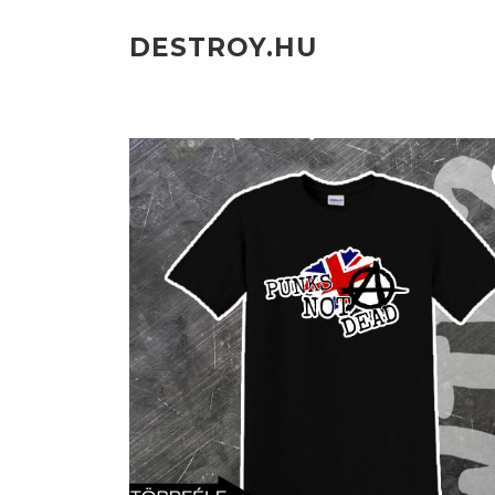
Ugrás
a
DESTROY.HU
tartalomra