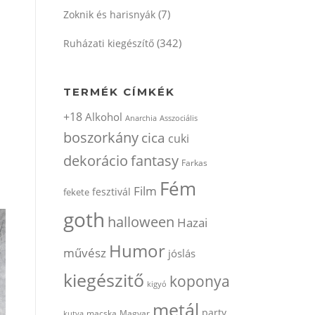
(7)
Zoknik és harisnyák
(342)
Ruházati kiegészítő
TERMÉK CÍMKÉK
+18
Alkohol
Anarchia
Asszociális
boszorkány
cica
cuki
dekorácio
fantasy
Farkas
Fém
Film
fesztivál
fekete
goth
halloween
Hazai
Humor
művész
jóslás
kiegészitő
koponya
kigyó
metál
party
kutya
macska
Magyar