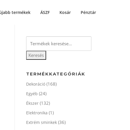
újabb termékek
ÁSZF
Kosár
Pénztár
Keresés
a
következőre:
Keresés
TERMÉKKATEGÓRIÁK
(168)
Dekoráció
(24)
Egyéb
(132)
Ékszer
(1)
Elektronika
(36)
Extrém sminkek