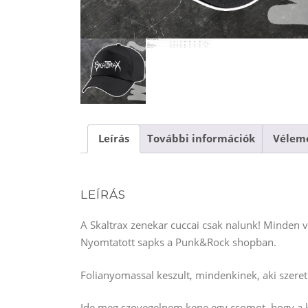
Leírás
További információk
Vélemé
LEÍRÁS
A Skaltrax zenekar cuccai csak nalunk! Minden 
Nyomtatott sapks a Punk&Rock shopban.
Folianyomassal keszult, mindenkinek, aki szereti
Ide meg szovegelnem kene egy csomot, hogy a ke