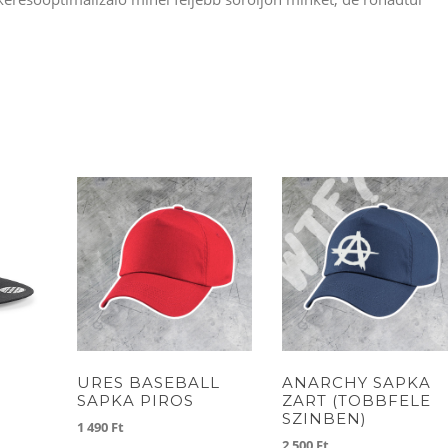
URES BASEBALL
ANARCHY SAPKA
SAPKA PIROS
ZART (TOBBFELE
SZINBEN)
1 490
Ft
2 500
Ft