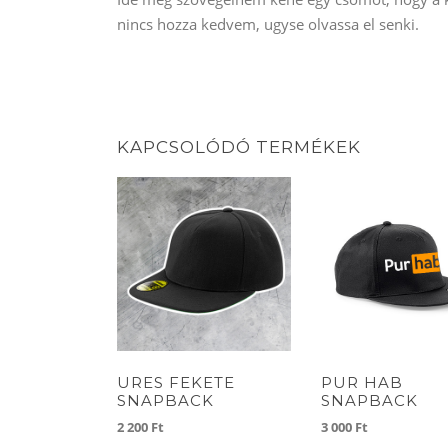
nincs hozza kedvem, ugyse olvassa el senki.
KAPCSOLÓDÓ TERMÉKEK
URES FEKETE
PUR HAB
SNAPBACK
SNAPBACK
2 200
Ft
3 000
Ft