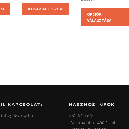
EM
KOSÁRBA TESZEM
OPCIÓK
VÁLASZTÁSA
IL KAPCSOLAT:
HASZNOS INFÓK
: info@destroy.hu
Szállítási díj:
-Automatába 1400 Ft-tól