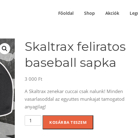
Főoldal
Shop
Akciók
Leg
Skaltrax feliratos
baseball sapka
3 000
Ft
A Skaltrax zenekar cuccai csak nalunk! Minden
vasarlasoddal az egyuttes munkajat tamogatod
anyagilag!
Skaltrax
KOSÁRBA TESZEM
feliratos
baseball