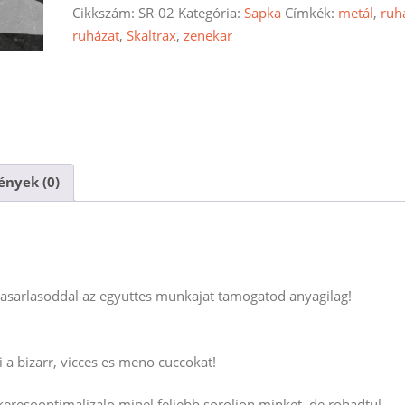
sapka
Cikkszám:
SR-02
Kategória:
Sapka
Címkék:
metál
,
ruh
mennyiség
ruházat
,
Skaltrax
,
zenekar
nyek (0)
vasarlasoddal az egyuttes munkajat tamogatod anyagilag!
 a bizarr, vicces es meno cuccokat!
resooptimalizalo minel feljebb soroljon minket, de rohadtul