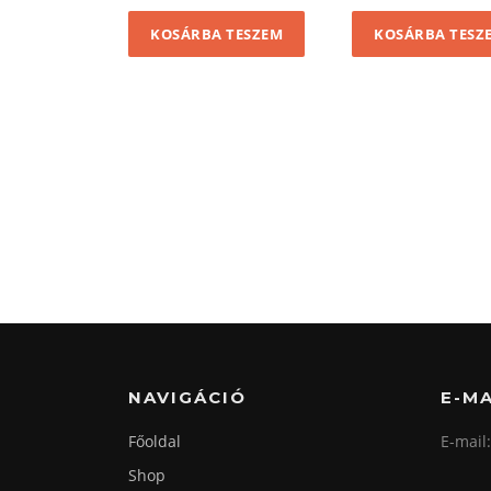
KOSÁRBA TESZEM
KOSÁRBA TESZ
NAVIGÁCIÓ
E-MA
Főoldal
E-mail
Shop