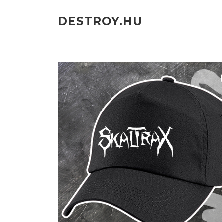
Ugrás
a
DESTROY.HU
tartalomra