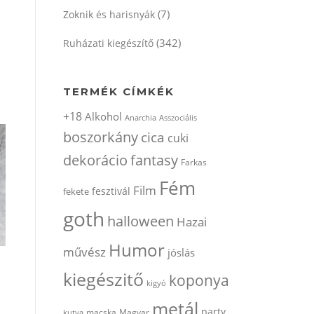
(7)
Zoknik és harisnyák
(342)
Ruházati kiegészítő
TERMÉK CÍMKÉK
+18
Alkohol
Anarchia
Asszociális
boszorkány
cica
cuki
dekorácio
fantasy
Farkas
Fém
Film
fesztivál
fekete
goth
halloween
Hazai
Humor
művész
jóslás
kiegészitő
koponya
kigyó
metál
party
kutya
macska
Magyar