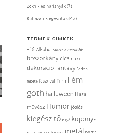
(7)
Zoknik és harisnyák
(342)
Ruházati kiegészítő
TERMÉK CÍMKÉK
+18
Alkohol
Anarchia
Asszociális
boszorkány
cica
cuki
dekorácio
fantasy
Farkas
Fém
Film
fesztivál
fekete
goth
halloween
Hazai
Humor
művész
jóslás
kiegészitő
koponya
kigyó
Ennek
metál
a
party
kutya
macska
Magyar