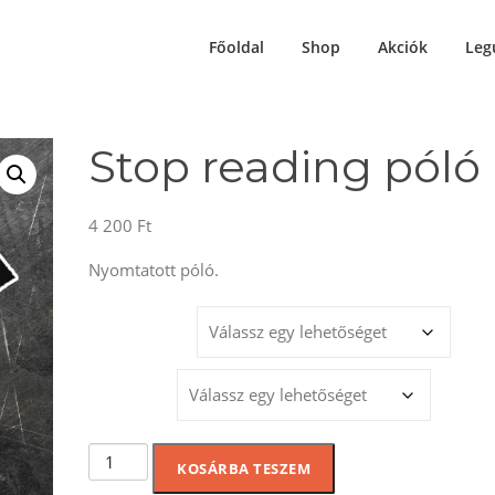
Főoldal
Shop
Akciók
Leg
Stop reading póló
4 200
Ft
Nyomtatott póló.
MÉRET
SZÍNEK
Stop
KOSÁRBA TESZEM
reading