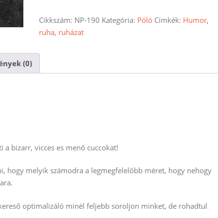
póló
mennyiség
Cikkszám:
NP-190
Kategória:
Póló
Címkék:
Humor
,
ruha
,
ruházat
nyek (0)
i a bizarr, vicces es menő cuccokat!
ani, hogy melyik számodra a legmegfelelőbb méret, hogy nehogy
ara.
reső optimalizáló minél feljebb soroljon minket, de rohadtul