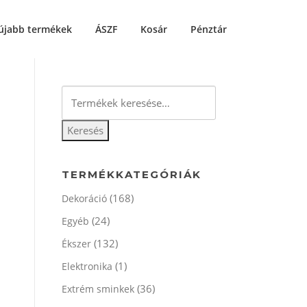
újabb termékek
ÁSZF
Kosár
Pénztár
Keresés
a
következőre:
Keresés
TERMÉKKATEGÓRIÁK
(168)
Dekoráció
(24)
Egyéb
(132)
Ékszer
(1)
Elektronika
(36)
Extrém sminkek