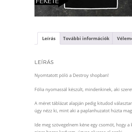
Leírás
További információk
Vélemé
LEÍRÁS
Nyomtatott póló a Destroy shopban!
Fólia nyomassál készült, mindenkinek, aki szeret
A méret táblázat alapján pedig kitudod választ
úgy nézz ki, mint aki a paplanhuzatot húzta mag
Ide meg szövegelnem kéne egy csomót, hogy a ke
nincs hozza kedvem, úgyse olvassa el senki.