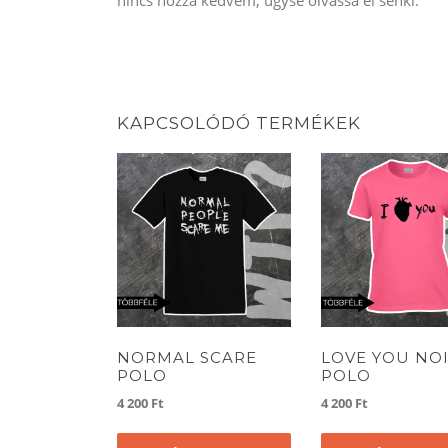
KAPCSOLÓDÓ TERMÉKEK
NORMAL SCARE
LOVE YOU NO
POLO
POLO
4 200
Ft
4 200
Ft
Ennek