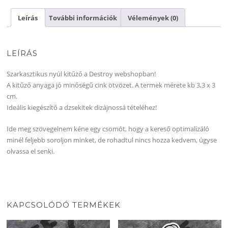
Leírás
További információk
Vélemények (0)
LEÍRÁS
Szarkasztikus nyúl kitűző a Destroy webshopban!
A kitűző anyaga jó minőségű cink ötvözet. A termek mérete kb 3,3 x 3
cm.
Ideális kiegészítő a dzsekitek dizájnossá tételéhez!
Ide meg szövegelnem kéne egy csomót, hogy a kereső optimalizáló
minél feljebb soroljon minket, de rohadtul nincs hozza kedvem, úgyse
olvassa el senki.
KAPCSOLÓDÓ TERMÉKEK