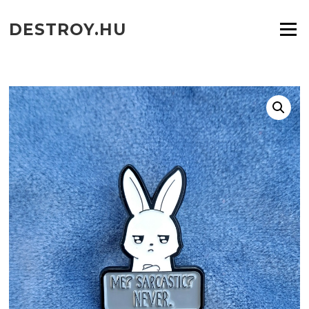
Ugrás
a
DESTROY.HU
Menü
tartalomra