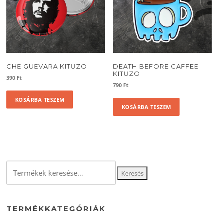
CHE GUEVARA KITUZO
DEATH BEFORE CAFFEE
KITUZO
390
Ft
790
Ft
KOSÁRBA TESZEM
KOSÁRBA TESZEM
Keresés
Keresés
a
következőre:
TERMÉKKATEGÓRIÁK