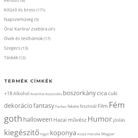
Kendő
(16)
Kitűző és bross
(171)
Napszemüveg
(5)
Óra/ Karóra/ zsebóra
(41)
Övek és testhámok
(17)
Szegecs
(13)
Táskák
(12)
TERMÉK CÍMKÉK
boszorkány
cica
+18
cuki
Alkohol
Anarchia
Asszociális
Fém
dekorácio
fantasy
Film
fesztivál
fekete
Farkas
goth
Humor
halloween
Hazai művész
jóslás
kiegészitő
koponya
kigyó
kutya
macska
Magyar