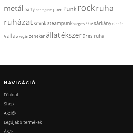
rock
ruha
metál
Punk
party
poén
pentagram
ruházat
steampunk
sárkány
smink
szív
szegecs
tündér
állat
ékszer
vallas
üres ruha
zenekar
vegán
NAVIGÁCIÓ
Főoldal
Shop
Akciók
Legújabb termékek
ÁSZF