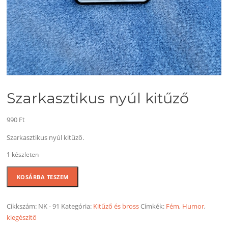
Szarkasztikus nyúl kitűző
990
Ft
Szarkasztikus nyúl kitűző.
1 készleten
Szarkasztikus
KOSÁRBA TESZEM
nyúl
kitűző
mennyiség
Cikkszám:
NK - 91
Kategória:
Kitűző és bross
Címkék:
Fém
,
Humor
,
kiegészitő