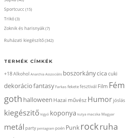
Sportcucc
(15)
Trikó
(3)
Zoknik és harisnyák
(7)
Ruházati kiegészítő
(342)
TERMÉK CÍMKÉK
boszorkány
cica
+18
cuki
Alkohol
Anarchia
Asszociális
Fém
dekorácio
fantasy
Film
fesztivál
fekete
Farkas
goth
Humor
halloween
Hazai művész
jóslás
kiegészitő
koponya
kigyó
kutya
macska
Magyar
rock
ruha
metál
Punk
party
poén
pentagram