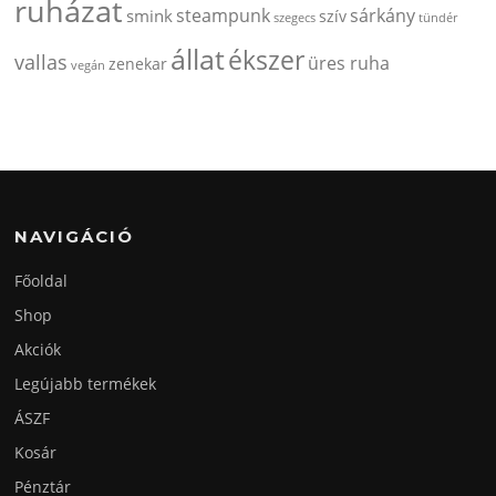
ruházat
steampunk
sárkány
smink
szív
szegecs
tündér
állat
ékszer
vallas
üres ruha
zenekar
vegán
NAVIGÁCIÓ
Főoldal
Shop
Akciók
Legújabb termékek
ÁSZF
Kosár
Pénztár