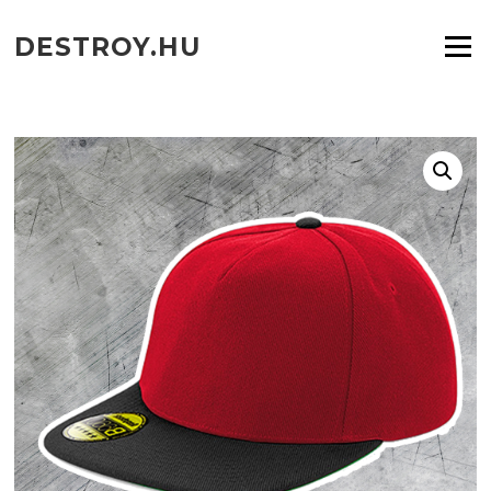
Ugrás
a
DESTROY.HU
Menü
tartalomra