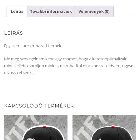
snapback
mennyiség
Leírás
További információk
Vélemények (0)
LEÍRÁS
Egyszeru, ures ruhazati termek
Ide meg szovegelnem kene egy csomot, hogy a keresooptimalizalo
minel feljebb soroljon minket, de rohadtul nincs hozza kedvem, ugyse
olvassa el senki.
KAPCSOLÓDÓ TERMÉKEK