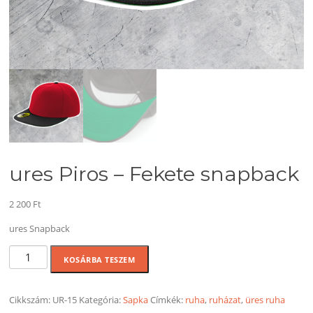
ures Piros – Fekete snapback
2 200
Ft
ures Snapback
ures
KOSÁRBA TESZEM
Piros
-
Fekete
Cikkszám:
UR-15
Kategória:
Sapka
Címkék:
ruha
,
ruházat
,
üres ruha