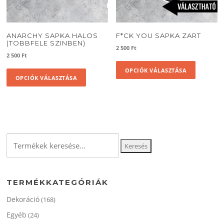
ki
ANARCHY SAPKA HALOS
F*CK YOU SAPKA ZART
(TOBBFELE SZINBEN)
2 500
Ft
2 500
Ft
Ennek
Ennek
OPCIÓK VÁLASZTÁSA
a
OPCIÓK VÁLASZTÁSA
a
termékne
terméknek
több
több
variációja
variációja
van.
van.
A
A
változato
Keresés
változatok
Keresés
a
a
a
termékol
következőre:
termékoldalon
választha
választhatók
ki
TERMÉKKATEGÓRIÁK
ki
Dekoráció
(168)
Egyéb
(24)