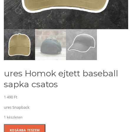
ures Homok ejtett baseball
sapka csatos
1 490
Ft
ures Snapback
1 készleten
ures
KOSÁRBA TESZEM