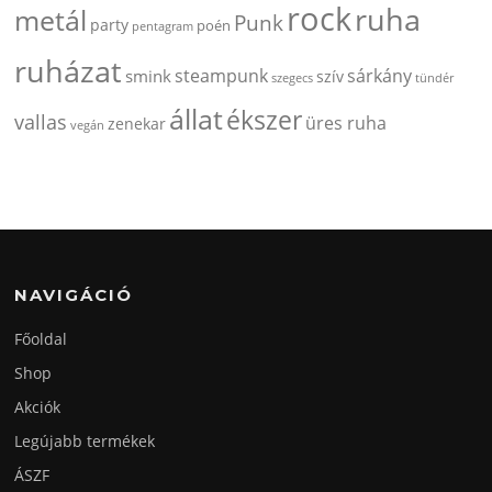
rock
ruha
metál
Punk
party
poén
pentagram
ruházat
steampunk
sárkány
smink
szív
szegecs
tündér
állat
ékszer
vallas
üres ruha
zenekar
vegán
NAVIGÁCIÓ
Főoldal
Shop
Akciók
Legújabb termékek
ÁSZF