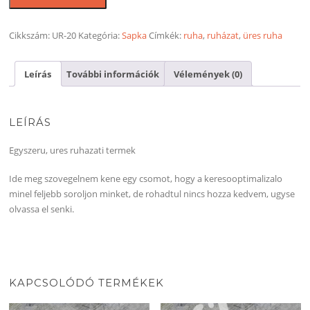
Homok
ejtett
baseball
Cikkszám:
UR-20
Kategória:
Sapka
Címkék:
ruha
,
ruházat
,
üres ruha
sapka
csatos
Leírás
További információk
Vélemények (0)
mennyiség
LEÍRÁS
Egyszeru, ures ruhazati termek
Ide meg szovegelnem kene egy csomot, hogy a keresooptimalizalo
minel feljebb soroljon minket, de rohadtul nincs hozza kedvem, ugyse
olvassa el senki.
KAPCSOLÓDÓ TERMÉKEK