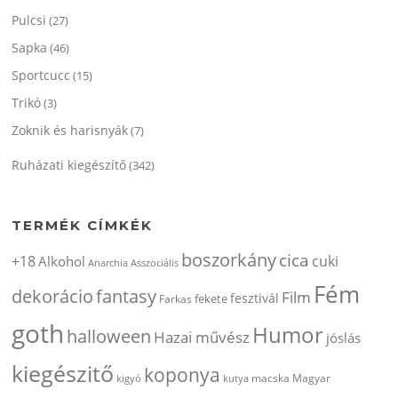
Pulcsi
(27)
Sapka
(46)
Sportcucc
(15)
Trikó
(3)
Zoknik és harisnyák
(7)
Ruházati kiegészítő
(342)
TERMÉK CÍMKÉK
boszorkány
cica
+18
cuki
Alkohol
Anarchia
Asszociális
Fém
dekorácio
fantasy
Film
fesztivál
fekete
Farkas
goth
Humor
halloween
Hazai művész
jóslás
kiegészitő
koponya
kigyó
kutya
macska
Magyar