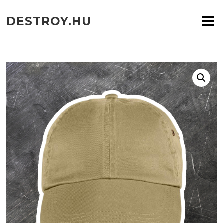
Ugrás
a
DESTROY.HU
Menü
tartalomra