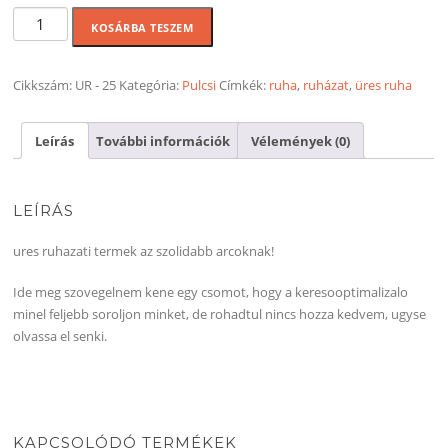
ures
KOSÁRBA TESZEM
vekony
kornyaku
pulcsi
Cikkszám:
UR - 25
Kategória:
Pulcsi
Címkék:
ruha
,
ruházat
,
üres ruha
-
Fekete
Leírás
További információk
Vélemények (0)
mennyiség
LEÍRÁS
ures ruhazati termek az szolidabb arcoknak!
Ide meg szovegelnem kene egy csomot, hogy a keresooptimalizalo
minel feljebb soroljon minket, de rohadtul nincs hozza kedvem, ugyse
olvassa el senki.
KAPCSOLÓDÓ TERMÉKEK