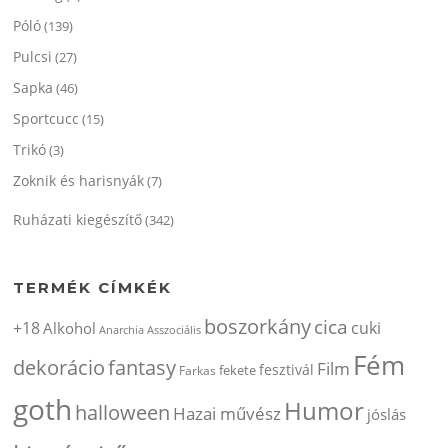
Póló
(139)
Pulcsi
(27)
Sapka
(46)
Sportcucc
(15)
Trikó
(3)
Zoknik és harisnyák
(7)
Ruházati kiegészítő
(342)
TERMÉK CÍMKÉK
boszorkány
cica
+18
cuki
Alkohol
Anarchia
Asszociális
Fém
dekorácio
fantasy
Film
fesztivál
fekete
Farkas
goth
Humor
halloween
Hazai művész
jóslás