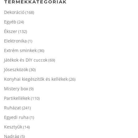
TERMÉKKATEGÓRIÁK
ki
ki
Dekoráció
(168)
Egyéb
(24)
Ékszer
(132)
Elektronika
(1)
Extrém sminkek
(36)
Játékok és DIY cuccok
(69)
Jóseszközök
(30)
Konyhai kiegészítők és kellékek
(26)
Mistery box
(9)
Partikellékek
(110)
Ruházat
(241)
Egyedi ruha
(1)
Kesztyűk
(14)
Nadrág
(5)