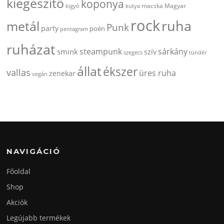
kiegészitő
koponya
kigyó
kutya
macska
Magyar
rock
ruha
metál
Punk
party
poén
pentagram
ruházat
steampunk
sárkány
smink
szív
szegecs
tündér
állat
ékszer
vallas
üres ruha
zenekar
vegán
NAVIGÁCIÓ
Főoldal
Shop
Akciók
Legújabb termékek