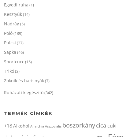
Egyedi ruha
(1)
Kesztyűk
(14)
Nadrág
(5)
Póló
(139)
Pulcsi
(27)
Sapka
(46)
Sportcucc
(15)
Trikó
(3)
Zoknik és harisnyák
(7)
Ruházati kiegészítő
(342)
TERMÉK CÍMKÉK
boszorkány
cica
+18
cuki
Alkohol
Anarchia
Asszociális
Fém