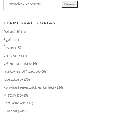
változatok
Keresés
a
a
a
termékol
következőre:
termékoldalon
választha
választhatók
ki
TERMÉKKATEGÓRIÁK
ki
Dekoráció
(168)
Egyéb
(24)
Ékszer
(132)
Elektronika
(1)
Extrém sminkek
(36)
Játékok és DIY cuccok
(69)
Jóseszközök
(30)
Konyhai kiegészítők és kellékek
(26)
Mistery box
(9)
Partikellékek
(110)
Ruházat
(241)