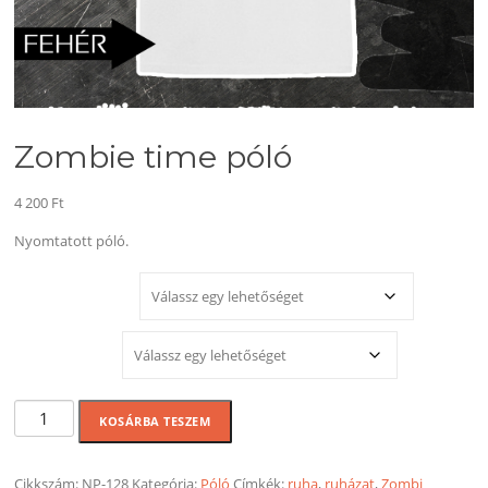
Zombie time póló
4 200
Ft
Nyomtatott póló.
MÉRET
SZÍNEK
Zombie
KOSÁRBA TESZEM
time
póló
mennyiség
Cikkszám:
NP-128
Kategória:
Póló
Címkék:
ruha
,
ruházat
,
Zombi