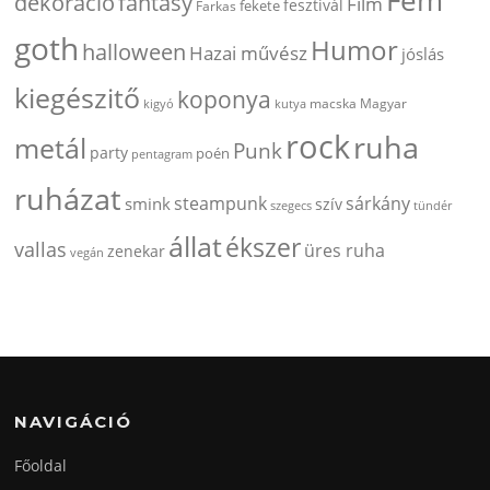
dekorácio
fantasy
Film
fesztivál
fekete
Farkas
goth
Humor
halloween
Hazai művész
jóslás
kiegészitő
koponya
kigyó
kutya
macska
Magyar
rock
ruha
metál
Punk
party
poén
pentagram
ruházat
steampunk
sárkány
smink
szív
szegecs
tündér
állat
ékszer
vallas
üres ruha
zenekar
vegán
NAVIGÁCIÓ
Főoldal