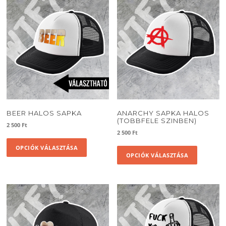
BEER HALOS SAPKA
ANARCHY SAPKA HALOS
(TOBBFELE SZINBEN)
2 500
Ft
2 500
Ft
Ennek
Ennek
OPCIÓK VÁLASZTÁSA
a
OPCIÓK VÁLASZTÁSA
a
terméknek
termékne
több
több
variációja
variációja
van.
van.
A
A
változatok
változato