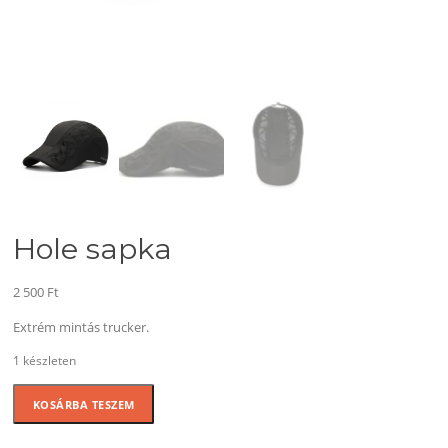
Hole sapka
2 500
Ft
Extrém mintás trucker.
1 készleten
Hole
KOSÁRBA TESZEM
sapka
mennyiség