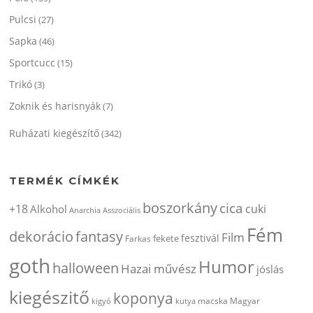
Pulcsi
(27)
Sapka
(46)
Sportcucc
(15)
Trikó
(3)
Zoknik és harisnyák
(7)
Ruházati kiegészítő
(342)
TERMÉK CÍMKÉK
boszorkány
cica
+18
cuki
Alkohol
Anarchia
Asszociális
Fém
dekorácio
fantasy
Film
fesztivál
fekete
Farkas
goth
Humor
halloween
Hazai művész
jóslás
kiegészitő
koponya
kigyó
kutya
macska
Magyar