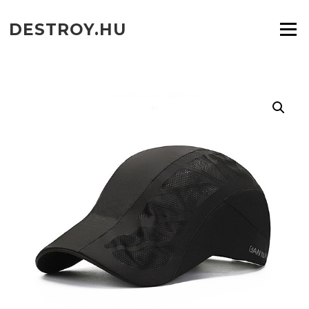
Ugrás
a
DESTROY.HU
Menü
tartalomra