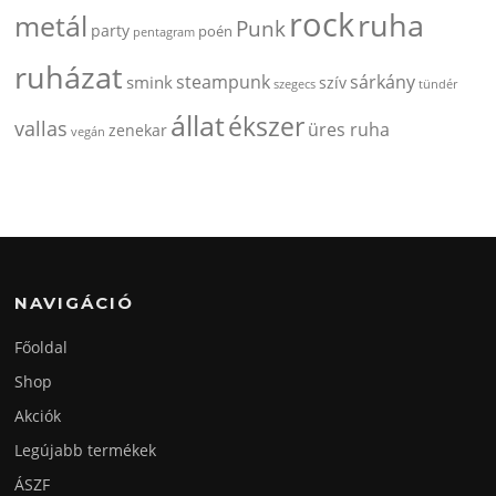
rock
ruha
metál
Punk
party
poén
pentagram
ruházat
steampunk
sárkány
smink
szív
szegecs
tündér
állat
ékszer
vallas
üres ruha
zenekar
vegán
NAVIGÁCIÓ
Főoldal
Shop
Akciók
Legújabb termékek
ÁSZF