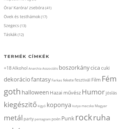
Óra/ Karóra/ zsebóra
(41)
Övek és testhámok
(17)
Szegecs
(13)
Táskák
(12)
TERMÉK CÍMKÉK
boszorkány
cica
+18
cuki
Alkohol
Anarchia
Asszociális
Fém
dekorácio
fantasy
Film
fesztivál
fekete
Farkas
goth
Humor
halloween
Hazai művész
jóslás
kiegészitő
koponya
kigyó
kutya
macska
Magyar
rock
ruha
metál
Punk
party
poén
pentagram