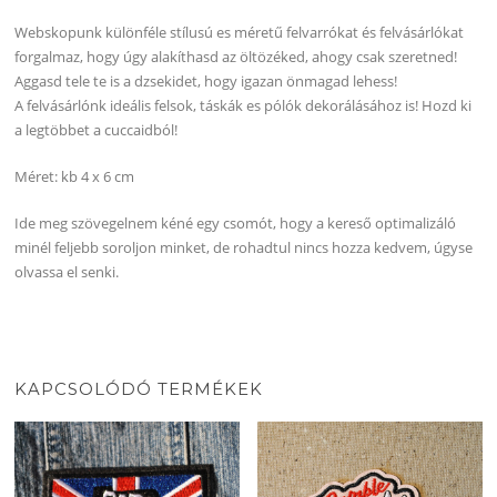
Webskopunk különféle stílusú es méretű felvarrókat és felvásárlókat
forgalmaz, hogy úgy alakíthasd az öltözéked, ahogy csak szeretned!
Aggasd tele te is a dzsekidet, hogy igazan önmagad lehess!
A felvásárlónk ideális felsok, táskák es pólók dekorálásához is! Hozd ki
a legtöbbet a cuccaidból!
Méret: kb 4 x 6 cm
Ide meg szövegelnem kéné egy csomót, hogy a kereső optimalizáló
minél feljebb soroljon minket, de rohadtul nincs hozza kedvem, úgyse
olvassa el senki.
KAPCSOLÓDÓ TERMÉKEK