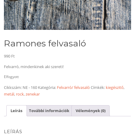
Ramones felvasaló
990
Ft
Felvarró, mindenkinek aki szereti!
Elfogyott
Cikkszám:
NE - 160
Kategória:
Felvarró/ felvasaló
Címkék:
kiegészitő
,
metál
,
rock
,
zenekar
Leírás
További információk
Vélemények (0)
LEÍRÁS