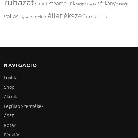
ruházat
steampunk
sárkány
smink
szív
szegecs
tündér
állat
ékszer
vallas
üres ruha
zenekar
vegán
NAVIGÁCIÓ
Főoldal
Shop
Akciók
Legújabb termékek
ÁSZF
Kosár
Pénztár