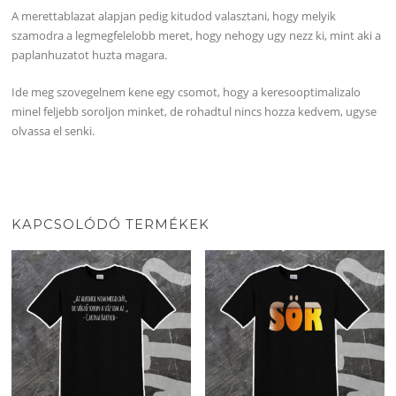
A merettablazat alapjan pedig kitudod valasztani, hogy melyik
szamodra a legmegfelelobb meret, hogy nehogy ugy nezz ki, mint aki a
paplanhuzatot huzta magara.
Ide meg szovegelnem kene egy csomot, hogy a keresooptimalizalo
minel feljebb soroljon minket, de rohadtul nincs hozza kedvem, ugyse
olvassa el senki.
KAPCSOLÓDÓ TERMÉKEK