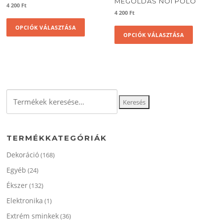
MEGOLDAS NOI POLO
4 200
Ft
4 200
Ft
Ennek
Ennek
OPCIÓK VÁLASZTÁSA
a
OPCIÓK VÁLASZTÁSA
a
terméknek
termékne
több
több
variációja
variációja
van.
van.
A
A
változatok
Keresés
változato
Keresés
a
a
a
termékoldalon
következőre:
termékol
választhatók
választha
ki
TERMÉKKATEGÓRIÁK
ki
Dekoráció
(168)
Egyéb
(24)
Ékszer
(132)
Elektronika
(1)
Extrém sminkek
(36)