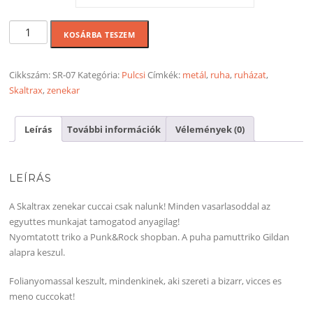
Skaltrax
KOSÁRBA TESZEM
logos
ketoldalas
pulcsi
Cikkszám:
SR-07
Kategória:
Pulcsi
Címkék:
metál
,
ruha
,
ruházat
,
mennyiség
Skaltrax
,
zenekar
Leírás
További információk
Vélemények (0)
LEÍRÁS
A Skaltrax zenekar cuccai csak nalunk! Minden vasarlasoddal az
egyuttes munkajat tamogatod anyagilag!
Nyomtatott triko a Punk&Rock shopban. A puha pamuttriko Gildan
alapra keszul.
Folianyomassal keszult, mindenkinek, aki szereti a bizarr, vicces es
meno cuccokat!