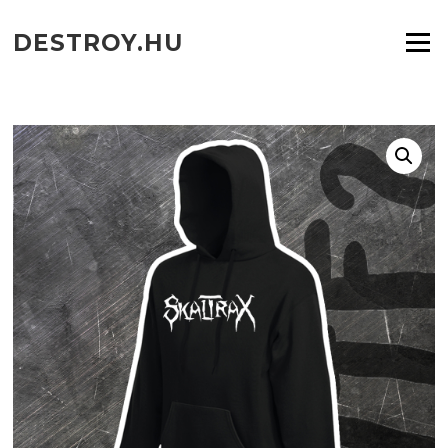
Ugrás
a
DESTROY.HU
Menü
tartalomra