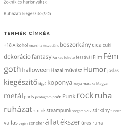
Zoknik és harisnyák
(7)
Ruházati kiegészítő
(342)
TERMÉK CÍMKÉK
boszorkány
cica
+18
cuki
Alkohol
Anarchia
Asszociális
Fém
dekorácio
fantasy
Film
fesztivál
fekete
Farkas
goth
Humor
halloween
Hazai művész
jóslás
kiegészitő
koponya
kigyó
kutya
macska
Magyar
rock
ruha
metál
Punk
party
poén
pentagram
ruházat
steampunk
sárkány
smink
szív
szegecs
tündér
állat
ékszer
vallas
üres ruha
zenekar
vegán