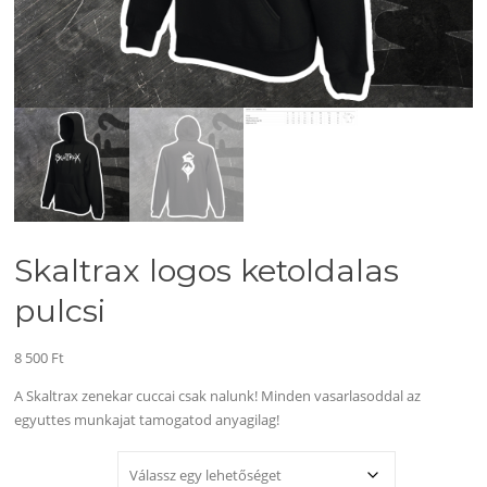
Skaltrax logos ketoldalas
pulcsi
8 500
Ft
A Skaltrax zenekar cuccai csak nalunk! Minden vasarlasoddal az
egyuttes munkajat tamogatod anyagilag!
MÉRET