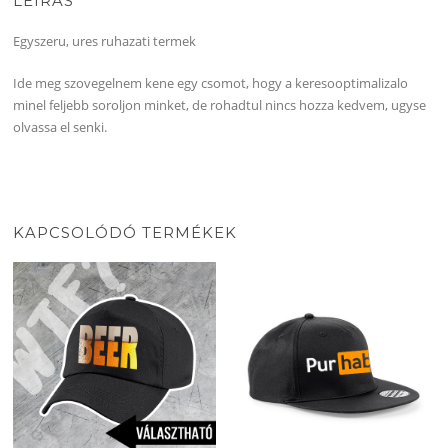
LEÍRÁS
Egyszeru, ures ruhazati termek
Ide meg szovegelnem kene egy csomot, hogy a keresooptimalizalo
minel feljebb soroljon minket, de rohadtul nincs hozza kedvem, ugyse
olvassa el senki.
KAPCSOLÓDÓ TERMÉKEK