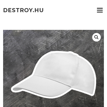
Ugrás
a
DESTROY.HU
Menü
tartalomra